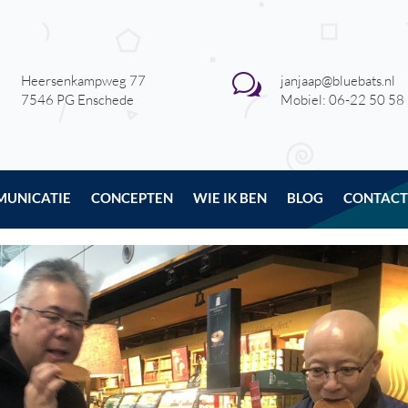

w
Heersenkampweg 77
janjaap@bluebats.nl
7546 PG Enschede
Mobiel: 06-22 50 58
UNICATIE
CONCEPTEN
WIE IK BEN
BLOG
CONTACT